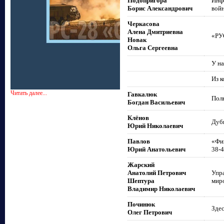
Подопригора
Инф
Борис Александрович
войн
Черкасова
Алена Дмитриевна
«РУ
Новак
Ольга Сергеевна
У на
Из к
Читать далее...
Гавкалюк
Пол
Богдан Васильевич
Клёнов
Дубн
Юрий Николаевич
Павлов
«Фи
Юрий Анатольевич
38-4
Жарский
Анатолий Петрович
Упра
Шептура
миро
Владимир Николаевич
Починюк
Здес
Олег Петрович