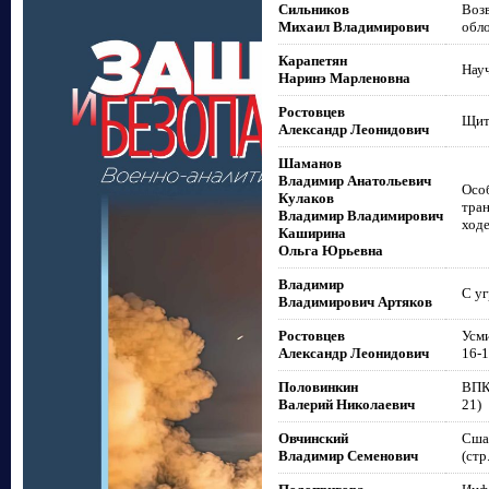
Сильников
Возв
Михаил Владимирович
обл
Карапетян
Нау
Наринэ Марленовна
Ростовцев
Щит 
Александр Леонидович
Шаманов
Владимир Анатольевич
Осо
Кулаков
тра
Владимир Владимирович
ходе
Каширина
Ольга Юрьевна
Владимир
С уг
Владимирович Артяков
Ростовцев
Усми
Александр Леонидович
16-1
Половинкин
ВПК:
Валерий Николаевич
21)
Овчинский
Сша 
Владимир Семенович
(стр