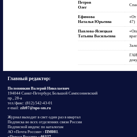
Петров
Спас
Олег
Ефимова
«От 
Наталья Юрьевна
47)
Павлова-Яснецкая
«Оп
Татьяна Васильевна
враг
Зало
ГАИ
доку
Главный редактор:
Половинкин Валерий Николаевич
194044 Санкт-Петербург, Большой Сампсониевский
пр., 28-а
тел./факс: (812) 542-43-01
e-mail:
zib97@npo-sm.ru
Журнал выходит в свет один раз в квартал
Подписка во всех отделениях связи России
Подписной индекс по каталогам
АО «Почта России» -
ПМ081
.
«Пресса России» -
46327
.