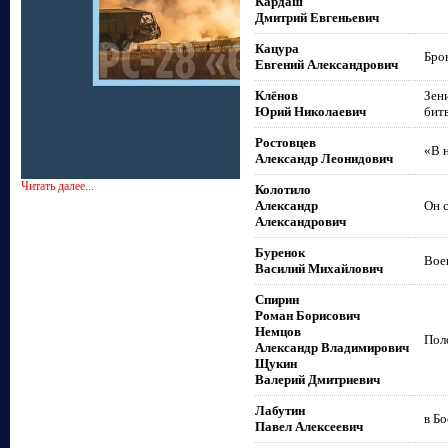
Кардаш
Дмитрий Евгеньевич
Кацура
Бро
Евгений Александрович
Клёнов
Зен
Юрий Николаевич
битв
Ростовцев
«В н
Александр Леонидович
Читать далее...
Колотило
Александр
Он с
Александрович
Буренок
Воен
Василий Михайлович
Спирин
Роман Борисович
Немцов
Пол
Александр Владимирович
Щукин
Валерий Дмитриевич
Лабутин
в Бо
Павел Алексеевич