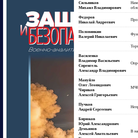
Сильников
Нам
Михаил Владимирович
обл
Федоров
Пров
Николай Андреевич
Половинкин
Фун
Валерий Николаевич
Тор
Василенко
Владимир Васильевич
Опр
Спренгель
Александр Владимирович
Мануйло
Олег Леонидович
МЧС
Чириков
Алексей Григорьевич
Пучков
Неп
Андрей Сергеевич
Бирюков
Юрий Александрович
Демьянов
В н
Алексей Анатольевич