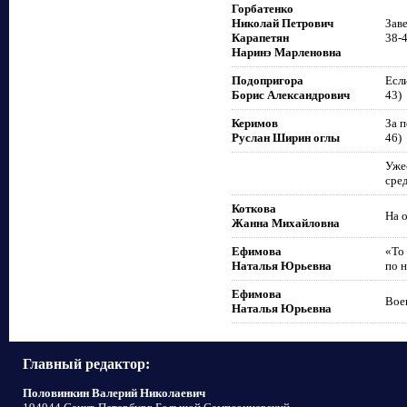
Горбатенко
Николай Петрович
Зав
Карапетян
38-
Наринэ Марленовна
Подопригора
Если
Борис Александрович
43)
Керимов
За п
Руслан Ширин оглы
46)
Уже
сред
Коткова
На о
Жанна Михайловна
Ефимова
«То
Наталья Юрьевна
по н
Ефимова
Вое
Наталья Юрьевна
Главный редактор:
Половинкин Валерий Николаевич