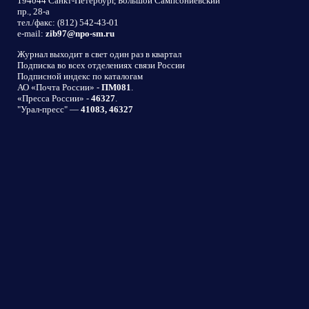
194044 Санкт-Петербург, Большой Сампсониевский
пр., 28-а
тел./факс: (812) 542-43-01
e-mail:
zib97@npo-sm.ru
Журнал выходит в свет один раз в квартал
Подписка во всех отделениях связи России
Подписной индекс по каталогам
АО «Почта России» -
ПМ081
.
«Пресса России» -
46327
.
"Урал-пресс" —
41083, 46327