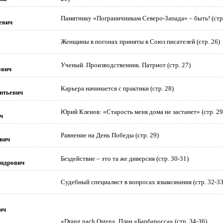
Памятнику «Пограничникам Северо-Запада» – быть! (стр.
евич
Женщины в погонах приняты в Союз писателей (стр. 26)
Ученый. Производственник. Патриот (стр. 27)
ович
Карьера начинается с практики (стр. 28)
нтьевич
Юрий Кленов: «Старость меня дома не застанет» (стр. 29
ч
Равнение на День Победы (стр. 29)
вич
Бездействие – это та же диверсия (стр. 30-31)
ндрович
Судебный специалист в вопросах языкознания (стр. 32-33
ич
«Drang nach Osten». План «Барбаросса» (стр. 34-36)