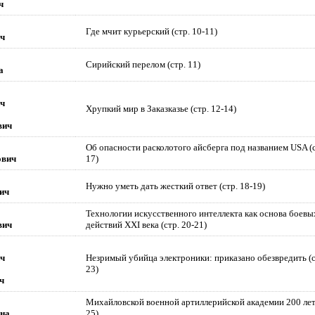
ч
Где мчит курьерский (стр. 10-11)
ч
Сирийский перелом (стр. 11)
а
ч
Хрупкий мир в Заказказье (стр. 12-14)
вич
Об опасности расколотого айсберга под названием USA (с
ович
17)
Нужно уметь дать жесткий ответ (стр. 18-19)
ич
Технологии искусственного интеллекта как основа боевы
вич
действий XXI века (стр. 20-21)
ч
Незримый убийца электроники: приказано обезвредить (с
23)
ч
Михайловской военной артиллерийской академии 200 лет 
на
25)