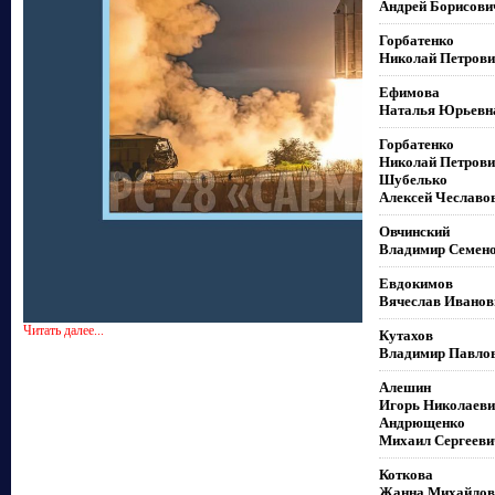
Андрей Борисови
Горбатенко
Николай Петрови
Ефимова
Наталья Юрьевн
Горбатенко
Николай Петрови
Шубелько
Алексей Чеславо
Овчинский
Владимир Семен
Евдокимов
Вячеслав Иванов
Читать далее...
Кутахов
Владимир Павло
Алешин
Игорь Николаеви
Андрющенко
Михаил Сергееви
Коткова
Жанна Михайлов