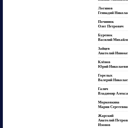
Логинов
Геннадий Никола
Починюк
Олег Петрович
Буренок
Василий Михайл
Зайцев
Анатолий Инноке
Клёнов
Юрий Николаеви
Горелых
Валерий Николае
Галич
Владимир Алекса
Морковкина
Мария Сергеевна
Жарский
Анатолий Петров
Изонов