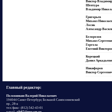
Виктор Владими
Шептура
Владимир Никол
Григорьев
Михаил Николае
Лосик
Александр Васил
Белорозов
Михаил Сергееви
Горгола
Евгений Викторо
Корецкий
Данил Аркадьеви
Никифоров
Виктор Сергееви
Главный редактор:
Половинкин Валерий Николаевич
194044 Санкт-Петербург, Большой Сампсониевский
пр., 28-а
тел./факс: (812) 542-43-01
e-mail:
zib97@npo-sm.ru