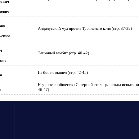
рович
аевич
вич
Андалусский мул против Троянского коня (стр. 37-39)
ьевич
ч
Танковый гамбит (стр. 40-42)
вич
Из боя не вышел (стр. 42-45)
ч
Научное сообщество Северной столицы в годы испытаний
ч
46-47)