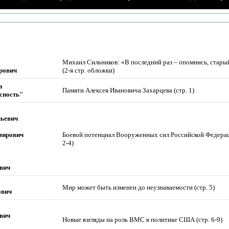
Михаил Сильников: «В последний раз – опомнись, стары
рович
(2-я стр. обложки)
а
Памяти Алексея Ивановича Захарцева (стр. 1)
сность"
ьевич
мирович
Боевой потенциал Вооруженных сил Российской Федерац
2-4)
вич
Мир может быть изменен до неузнаваемости (стр. 5)
ович
вич
Новые взгляды на роль ВМС в политике США (стр. 6-9)