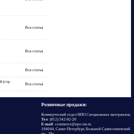
Вся статья
Вся статья
Вся статья
 (стр.
Вся статья
Розничные продажи:
Коммерческий отдел НПО Специальных материалов,
Тел
: (812) 542-92-20
E-mail
: commerce@npo-sm.ru
194044, Санкт-Петербург, Большой Сампсониевский
пр., 28а