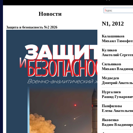
Новости
N1, 2012
Защита и безопасность №2 2026
Калашников
Михаил Тимофее
Куликов
Анатолий Сергее
Сильников
Михаил Владими
Медведев
Дмитрий Анатоль
Нургалиев
Рашид Гумарови
Панфилова
Елена Анатольев
Яковенко
Вадим Владимир