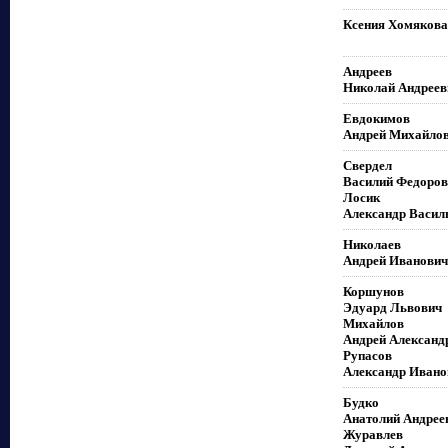
Ксения Хомякова
Андреев
Николай Андреев
Евдокимов
Андрей Михайло
Свердел
Василий Федоров
Лосик
Александр Васил
Николаев
Андрей Иванович
Коршунов
Эдуард Львович
Михайлов
Андрей Александ
Рупасов
Александр Ивано
Будко
Анатолий Андрее
Журавлев