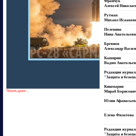
Франчук
Алексей Николае
Рутман
Михаил Исааков
Пелевина
Нина Анатольевн
Бревнов
Александр Васил
Каширин
Вадим Анатольев
Редакция журнал
"Защита и безопа
Кишмария
Читать далее...
Мираб Борисови
Юлия Афанасьев
Елена Филатова
Редакция журнал
"Защита и безопа