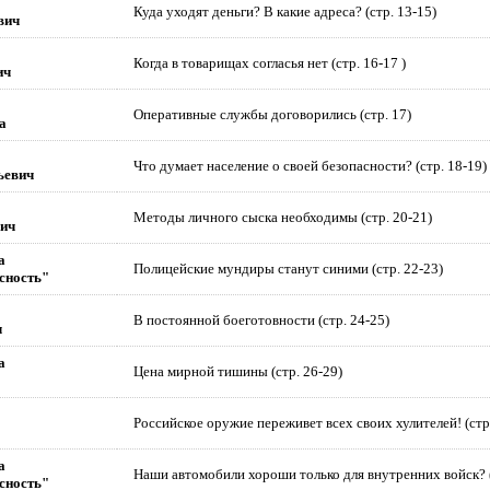
Куда уходят деньги? В какие адреса? (стр. 13-15)
вич
Когда в товарищах согласья нет (стр. 16-17 )
ич
Оперативные службы договорились (стр. 17)
а
Что думает население о своей безопасности? (стр. 18-19)
ьевич
Методы личного сыска необходимы (стр. 20-21)
ич
а
Полицейские мундиры станут синими (стр. 22-23)
сность"
В постоянной боеготовности (стр. 24-25)
ч
а
Цена мирной тишины (стр. 26-29)
Российское оружие переживет всех своих хулителей! (стр
а
Наши автомобили хороши только для внутренних войск? (
сность"