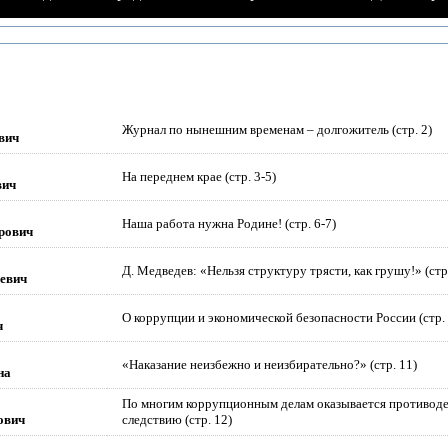
Журнал по нынешним временам – долгожитель (стр. 2)
вич
На переднем крае (стр. 3-5)
вич
Наша работа нужна Родине! (стр. 6-7)
рович
Д. Медведев: «Нельзя структуру трясти, как грушу!» (стр.
евич
О коррупции и экономической безопасности России (стр. 
ч
«Наказание неизбежно и неизбирательно?» (стр. 11)
на
По многим коррупционным делам оказывается противод
ович
следствию (стр. 12)