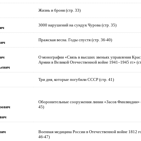
Жизнь и броня (стр. 33)
3000 нарушений на сундук Чурова (стр. 35)
ич
Пражская весна. Годы спустя (стр. 36-40)
вич
ич
О монографии «Связь в высших звеньях управления Кра
Армии в Великой Отечественной войне 1941–1945 гг.» (ст
ьевич
Три дня, которые погубили СССР (стр. 41)
Оборонительные сооружения линии «Засов Финляндии» (
рович
45)
вич
вич
Военная медицина России в Отечественной войне 1812 го
46-47)